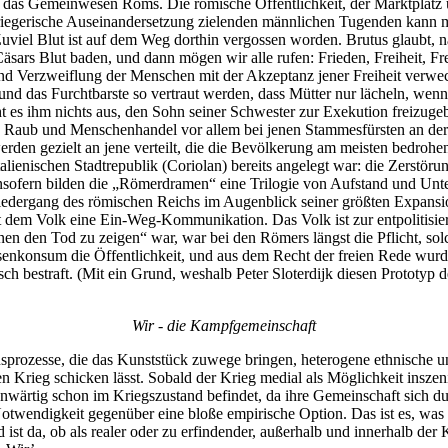
das Gemeinwesen Roms. Die römische Öffentlichkeit, der Marktplatz und
ie kriegerische Auseinandersetzung zielenden männlichen Tugenden kann
 Zuviel Blut ist auf dem Weg dorthin vergossen worden. Brutus glaubt, 
Cäsars Blut baden, und dann mögen wir alle rufen: Frieden, Freiheit, 
d Verzweiflung der Menschen mit der Akzeptanz jener Freiheit verwec
nd das Furchtbarste so vertraut werden, dass Mütter nur lächeln, wenn 
 es ihm nichts aus, den Sohn seiner Schwester zur Exekution freizugeb
er, Raub und Menschenhandel vor allem bei jenen Stammesfürsten an d
erden gezielt an jene verteilt, die die Bevölkerung am meisten bedroh
talienischen Stadtrepublik (Coriolan) bereits angelegt war: die Zerst
nsofern bilden die „Römerdramen“ eine Trilogie von Aufstand und Unte
 den Niedergang des römischen Reichs im Augenblick seiner größten Expan
t dem Volk eine Ein-Weg-Kommunikation. Das Volk ist zur entpolitisie
 den Tod zu zeigen“ war, war bei den Römers längst die Pflicht, solch
ssenkonsum die Öffentlichkeit, und aus dem Recht der freien Rede wurd
h bestraft. (Mit ein Grund, weshalb Peter Sloterdijk diesen Prototyp d
Wir - die Kampfgemeinschaft
sprozesse, die das Kunststück zuwege bringen, heterogene ethnische u
n Krieg schicken lässt. Sobald der Krieg medial als Möglichkeit inszeni
nwärtig schon im Kriegszustand befindet, da ihre Gemeinschaft sich du
eser Notwendigkeit gegenüber eine bloße empirische Option. Das ist es, 
d ist da, ob als realer oder zu erfindender, außerhalb und innerhalb de