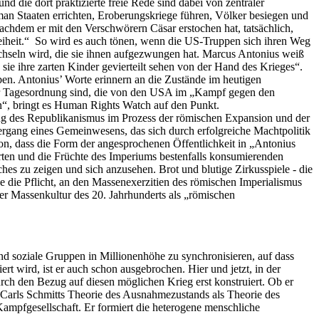
 die dort praktizierte freie Rede sind dabei von zentraler
 man Staaten errichten, Eroberungskriege führen, Völker besiegen und
nachdem er mit den Verschwörern Cäsar erstochen hat, tatsächlich,
Freiheit.“ So wird es auch tönen, wenn die US-Truppen sich ihren Weg
hseln wird, die sie ihnen aufgezwungen hat. Marcus Antonius weiß
sie ihre zarten Kinder gevierteilt sehen von der Hand des Krieges“.
en. Antonius’ Worte erinnern an die Zustände im heutigen
er Tagesordnung sind, die von den USA im „Kampf gegen den
en“, bringt es Human Rights Watch auf den Punkt.
örung des Republikanismus im Prozess der römischen Expansion und der
rgang eines Gemeinwesens, das sich durch erfolgreiche Machtpolitik
sion, dass die Form der angesprochenen Öffentlichkeit in „Antonius
rten und die Früchte des Imperiums bestenfalls konsumierenden
es zu zeigen und sich anzusehen. Brot und blutige Zirkusspiele - die
e die Pflicht, an den Massenexerzitien des römischen Imperialismus
er Massenkultur des 20. Jahrhunderts als „römischen
nd soziale Gruppen in Millionenhöhe zu synchronisieren, auf dass
ert wird, ist er auch schon ausgebrochen. Hier und jetzt, in der
rch den Bezug auf diesen möglichen Krieg erst konstruiert. Ob er
was Carls Schmitts Theorie des Ausnahmezustands als Theorie des
r Kampfgesellschaft. Er formiert die heterogene menschliche