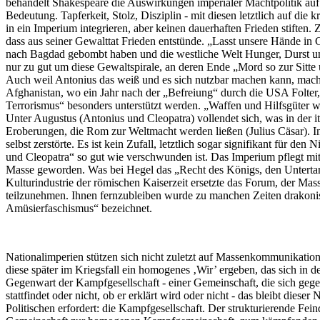
behandelt Shakespeare die Auswirkungen imperialer Machtpolitik auf 
Bedeutung. Tapferkeit, Stolz, Disziplin - mit diesen letztlich auf d
in ein Imperium integrieren, aber keinen dauerhaften Frieden stiften.
dass aus seiner Gewalttat Frieden entstünde. „Lasst unsere Hände in 
nach Bagdad gebombt haben und die westliche Welt Hunger, Durst un
nur zu gut um diese Gewaltspirale, an deren Ende „Mord so zur Sitte u
Auch weil Antonius das weiß und es sich nutzbar machen kann, macht
Afghanistan, wo ein Jahr nach der „Befreiung“ durch die USA Folt
Terrorismus“ besonders unterstützt werden. „Waffen und Hilfsgüter w
Unter Augustus (Antonius und Cleopatra) vollendet sich, was in der i
Eroberungen, die Rom zur Weltmacht werden ließen (Julius Cäsar). I
selbst zerstörte. Es ist kein Zufall, letztlich sogar signifikant für
und Cleopatra“ so gut wie verschwunden ist. Das Imperium pflegt mi
Masse geworden. Was bei Hegel das „Recht des Königs, den Untertanen
Kulturindustrie der römischen Kaiserzeit ersetzte das Forum, der Ma
teilzunehmen. Ihnen fernzubleiben wurde zu manchen Zeiten drakonisc
Amüsierfaschismus“ bezeichnet.
Nationalimperien stützen sich nicht zuletzt auf Massenkommunikation
diese später im Kriegsfall ein homogenes ‚Wir’ ergeben, das sich in de
Gegenwart der Kampfgesellschaft - einer Gemeinschaft, die sich gege
stattfindet oder nicht, ob er erklärt wird oder nicht - das bleibt di
Politischen erfordert: die Kampfgesellschaft. Der strukturierende Fein