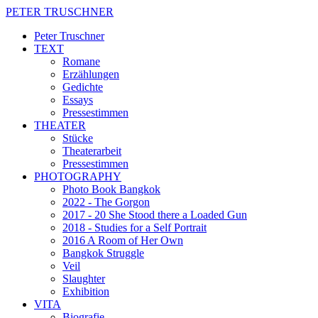
PETER TRUSCHNER
Peter Truschner
TEXT
Romane
Erzählungen
Gedichte
Essays
Pressestimmen
THEATER
Stücke
Theaterarbeit
Pressestimmen
PHOTOGRAPHY
Photo Book Bangkok
2022 - The Gorgon
2017 - 20 She Stood there a Loaded Gun
2018 - Studies for a Self Portrait
2016 A Room of Her Own
Bangkok Struggle
Veil
Slaughter
Exhibition
VITA
Biografie