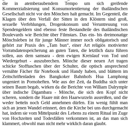
die in atemberaubendem Tempo um sich greifende
Kommerzialisierung und Konsumorientierung der thailändischen
Gesellschaft nicht vor den Mönchen halt gemacht. Im Gegenteil, die
Klagen über den Verfall der Sitten in den Klöstern sind groß,
sexuelle Verfehlungen, Drogenkonsum und Veruntreuung von
Spendengeldern sind ebenso feste Bestandteile des thailändischen
Boulevards wie Berichte über Filmstars. Das ein- bis dreimonatige
Mönchsleben ist für junge Männer immer noch obligatorisch und
gehört zur Praxis des „Tam bun“, einer Art religiös motivierter
Vorratsdatenspeicherung an guten Taten, die letztlich dazu führen
sollen, aus dem samsara - dem ewigen Kreislauf von Tod und
Wiedergeburt - auszubrechen. Mönche dieser neuen Art tragen
schicke Stofftaschen über der Schulter, die optisch ansprechend
vernähte Fächer für Notebook und Handy haben, und blättern im
Zeitschriftenladen des Bangkoker Bahnhofs Hua Lamphong
ungeniert in Pornoheften. Wie aus der Zeit, da Buddha sich unter
seinen Baum begab, wirken da die Berichte von William Dalrymple
über indische Digambara - Mönche, die sich den Kopf nicht
scheren, sondern die Haare mit den Haarwurzeln ausreißen, und die
weder betteln noch Geld annehmen dürfen. Ein wenig fühlt man
sich an jenen Wandel erinnert, den die Kirche bei uns durchgemacht
hat, indem sie vom Mittelpunkt des Lebens zu einem Ritual im Zuge
von Hochzeiten und Todesfällen verkommen ist, an das man sich
klammert, obwohl man nicht mehr wirklich daran glaubt.