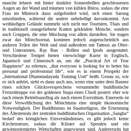
manche lehnen mit hinter dunklen Sonnenbrillen geschlossenen
Augen an der Wand und träumen von kühlen Büros, sodass die eine
Frau im Minirock dazu aufgefordert wird, sich einen Sarong
umzubinden, während die andere unbehelligt davonkommt. Am
weitläufigen Gelände tummeln sich nicht nur Touristen, Thais und
in traditionell orangefarbene Kutten gekleidete Mönche, sondern
auch Gruppen, die eine Mischung von allem darstellen. Sie tragen
zwar das Mönchsornat, kommen jedoch augenscheinlich aus
anderen Teilen der Welt und sind außerdem mit Tattoos an Ober-
und Unterarmen, Ray Ban - Brillen und Ipods ausgestattet.
Verschiedene Tempel bieten vierwöchige Kurse in Englisch,
Japanisch und Chinesisch an, um die „Practical Art of True
Happiness“ zu erlernen, „that everyone is looking for to better his
personal and professional life“, wie es in einem Prospekt der
„International Dhammadayada Training Unit“ heißt. Genau so, wie
es sich anhört, sieht es dann auch aus, wenn eine unter dem Banner
eines solchen Glücksversprechens versammelte buddhistische
Freizeittruppe vor der goldenen Stupa eines Chedi posiert: eher wie
nach einem Betriebsausflug als nach einem Exerzitium. Einerseits ist
diese Verweltlichung des Mönchtums eine simple ökonomische
Notwendigkeit. Der Buddhismus ist Staatsreligion, die Ernennung
des Ältestenrats der zentralen buddhistischen Organisation „Sangha“
bedarf des königlichen Einverständnisses, es gibt jedoch keine
Kirchensteuer, sodass die Klöster auf Spenden und ein
gewinnorientiertes Wirtschaften angewiesen sind. Andererseits hat