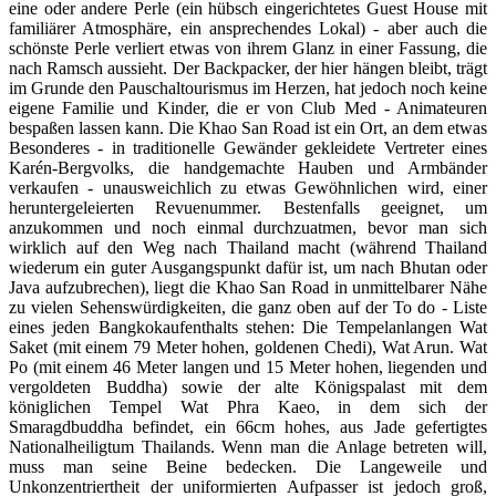
eine oder andere Perle (ein hübsch eingerichtetes Guest House mit
familiärer Atmosphäre, ein ansprechendes Lokal) - aber auch die
schönste Perle verliert etwas von ihrem Glanz in einer Fassung, die
nach Ramsch aussieht. Der Backpacker, der hier hängen bleibt, trägt
im Grunde den Pauschaltourismus im Herzen, hat jedoch noch keine
eigene Familie und Kinder, die er von Club Med - Animateuren
bespaßen lassen kann. Die Khao San Road ist ein Ort, an dem etwas
Besonderes - in traditionelle Gewänder gekleidete Vertreter eines
Karén-Bergvolks, die handgemachte Hauben und Armbänder
verkaufen - unausweichlich zu etwas Gewöhnlichen wird, einer
heruntergeleierten Revuenummer. Bestenfalls geeignet, um
anzukommen und noch einmal durchzuatmen, bevor man sich
wirklich auf den Weg nach Thailand macht (während Thailand
wiederum ein guter Ausgangspunkt dafür ist, um nach Bhutan oder
Java aufzubrechen), liegt die Khao San Road in unmittelbarer Nähe
zu vielen Sehenswürdigkeiten, die ganz oben auf der To do - Liste
eines jeden Bangkokaufenthalts stehen: Die Tempelanlangen Wat
Saket (mit einem 79 Meter hohen, goldenen Chedi), Wat Arun. Wat
Po (mit einem 46 Meter langen und 15 Meter hohen, liegenden und
vergoldeten Buddha) sowie der alte Königspalast mit dem
königlichen Tempel Wat Phra Kaeo, in dem sich der
Smaragdbuddha befindet, ein 66cm hohes, aus Jade gefertigtes
Nationalheiligtum Thailands. Wenn man die Anlage betreten will,
muss man seine Beine bedecken. Die Langeweile und
Unkonzentriertheit der uniformierten Aufpasser ist jedoch groß,