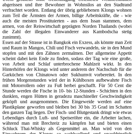
abgerissen und ihre Bewohner in Wohnsilos an den Stadtrand
verfrachtet worden. Entlang der übrig gebliebenen Klongs wohnen
zum Teil die Ärmsten der Armen, billige Arbeitskräfte, die - wie
auch die meisten Prostituierten - aus dem Issan stammen, dem
armen, von der Reiswirtschaft geprägten Norden Thailands (wobei
die Zahl der illegalen Einwanderer aus Kambodscha stetig
zunimmt).
Essen auf der Strasse ist in Bangkok ein Exzess, als könnte man Zeit
und Raum in Mangos, Chili und Fisch verwandeln, sie in den Mund
stopfen und mit den Zähnen zermalmen. Der allgemeine Appetit
scheint dabei kein Ende zu finden, sodass der Tag wie eine große,
von Arbeit und Schlaf unterbrochene Mahlzeit wirkt. In den
Hinterhöfen der Klongs wird unter anderem der Nachschub für die
Garküchen von Chinatown oder Sukhumvit vorbereitet. In den
frühen Morgenstunden wird der in Kühlboxen aufbewahrte Fisch
mit Motorrollern oder zu Fuß herbei geschafft. Für 50 Cent die
Stunde werden die Fische in 10- bis 12-Stunden - Schichten in den
dunklen, engen Hütten in geradezu maschineller Geschwindigkeit
geköpft und ausgenommen. Die Eingeweide werden auf eine
Plastikplane geworfen und bleiben bei 30 bis 35 Grad im Schatten
den ganzen Tag liegen. Der Fisch- und Blutgestank dringt wie etwas
Lebendiges durch Luft- und Speiseröhre ein, die Arbeiter lachen,
während man mit Brechreiz zu kämpfen hat und bieten einen
Schluck Thai-Whisky als Gegenmittel an. Man wird von den
Einwohnern der Klongs so wohlwollend und unaufdringlich