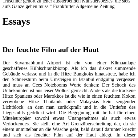
Truschner gehört zu jener aussterbenden Künstlerspezies, die stets
aufs Ganze gehen muss.“ Frankfurter Allgemeine Zeitung
Essays
Der feuchte Film auf der Haut
Der Suvarnabhumi Airport ist ein von einer Klimaanlage
geschaffenes Kühlschrankbiotop. Als ich das diskret summende
Gebäude verlasse und in die Hitze Bangkoks hinaustrete, habe ich
den Schneesturm beim Umsteigen in Istanbul endgültig vergessen
und muss an Cees Notebooms Worte denken: Der Schock des
Unbekannten ist aus leiser Wollust gemacht. Anders als die trockene
Hitze Spaniens oder Marokkos ist die wie in einen feuchten Kokon
verwobene Hitze Thailands oder Malaysias kein sengender
Lichtblock, an dem man zurückprallt und in die Untiefen des
Liegestuhls gedrückt wird. Die Begegnung mit ihr hat für einen
Mitteleuropäer sowohl etwas Unangenehmes als auch etwas
Verlockendes. Sie stellt eine Art Grenzüberschreitung dar, da sie
einem unmittelbar an die Wäsche geht, bald darauf darunter kriecht
und sich als feuchter Film auf der Haut ablegt. In dieser