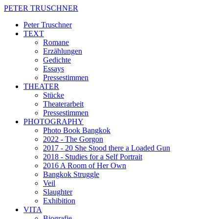
PETER TRUSCHNER
Peter Truschner
TEXT
Romane
Erzählungen
Gedichte
Essays
Pressestimmen
THEATER
Stücke
Theaterarbeit
Pressestimmen
PHOTOGRAPHY
Photo Book Bangkok
2022 - The Gorgon
2017 - 20 She Stood there a Loaded Gun
2018 - Studies for a Self Portrait
2016 A Room of Her Own
Bangkok Struggle
Veil
Slaughter
Exhibition
VITA
Biografie