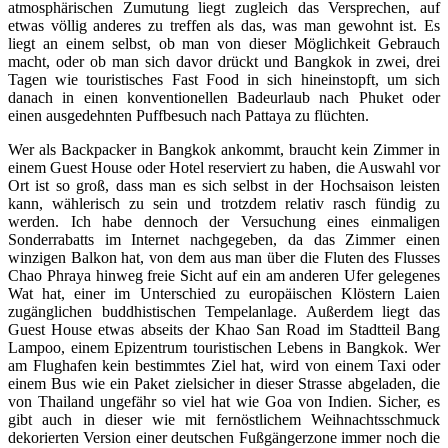
atmosphärischen Zumutung liegt zugleich das Versprechen, auf
etwas völlig anderes zu treffen als das, was man gewohnt ist. Es
liegt an einem selbst, ob man von dieser Möglichkeit Gebrauch
macht, oder ob man sich davor drückt und Bangkok in zwei, drei
Tagen wie touristisches Fast Food in sich hineinstopft, um sich
danach in einen konventionellen Badeurlaub nach Phuket oder
einen ausgedehnten Puffbesuch nach Pattaya zu flüchten.
Wer als Backpacker in Bangkok ankommt, braucht kein Zimmer in
einem Guest House oder Hotel reserviert zu haben, die Auswahl vor
Ort ist so groß, dass man es sich selbst in der Hochsaison leisten
kann, wählerisch zu sein und trotzdem relativ rasch fündig zu
werden. Ich habe dennoch der Versuchung eines einmaligen
Sonderrabatts im Internet nachgegeben, da das Zimmer einen
winzigen Balkon hat, von dem aus man über die Fluten des Flusses
Chao Phraya hinweg freie Sicht auf ein am anderen Ufer gelegenes
Wat hat, einer im Unterschied zu europäischen Klöstern Laien
zugänglichen buddhistischen Tempelanlage. Außerdem liegt das
Guest House etwas abseits der Khao San Road im Stadtteil Bang
Lampoo, einem Epizentrum touristischen Lebens in Bangkok. Wer
am Flughafen kein bestimmtes Ziel hat, wird von einem Taxi oder
einem Bus wie ein Paket zielsicher in dieser Strasse abgeladen, die
von Thailand ungefähr so viel hat wie Goa von Indien. Sicher, es
gibt auch in dieser wie mit fernöstlichem Weihnachtsschmuck
dekorierten Version einer deutschen Fußgängerzone immer noch die