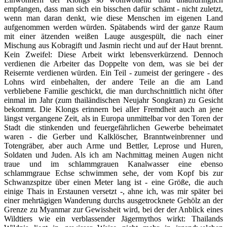
empfangen, dass man sich ein bisschen dafür schämt - nicht zuletzt,
wenn man daran denkt, wie diese Menschen im eigenen Land
aufgenommen werden würden. Spätabends wird der ganze Raum
mit einer ätzenden weißen Lauge ausgespült, die nach einer
Mischung aus Kobragift und Jasmin riecht und auf der Haut brennt.
Kein Zweifel: Diese Arbeit wirkt lebensverkürzend. Dennoch
verdienen die Arbeiter das Doppelte von dem, was sie bei der
Reisernte verdienen würden. Ein Teil - zumeist der geringere - des
Lohns wird einbehalten, der andere Teile an die am Land
verbliebene Familie geschickt, die man durchschnittlich nicht öfter
einmal im Jahr (zum thailändischen Neujahr Songkran) zu Gesicht
bekommt. Die Klongs erinnern bei aller Fremdheit auch an jene
längst vergangene Zeit, als in Europa unmittelbar vor den Toren der
Stadt die stinkenden und feuergefährlichen Gewerbe beheimatet
waren - die Gerber und Kalklöscher, Branntweinbrenner und
Totengräber, aber auch Arme und Bettler, Leprose und Huren,
Soldaten und Juden. Als ich am Nachmittag meinen Augen nicht
traue und im schlammgrauen Kanalwasser eine ebenso
schlammgraue Echse schwimmen sehe, der vom Kopf bis zur
Schwanzspitze über einen Meter lang ist - eine Größe, die auch
einige Thais in Erstaunen versetzt -, ahne ich, was mir später bei
einer mehrtägigen Wanderung durchs ausgetrocknete Gehölz an der
Grenze zu Myanmar zur Gewissheit wird, bei der der Anblick eines
Wildtiers wie ein verblassender Jägermythos wirkt: Thailands