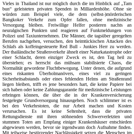
Vieles in Thailand ist nur möglich durch die im Hinblick auf „Tam
bun“ geleisteten privaten Spenden in Milliardenhöhe. Ohne sie
würden zum Beispiel viele, die dem (selbst-)mörderischen
Bangkoker Verkehr zum Opfer fallen, ohne medizinische
Versorgung bleiben. Freiwillige Helfer postieren nachts an
neuralgischen Punkten und reagieren auf Funkmeldungen von
Polizei und Taxiunternehmen. Die Männer, die tagsüber geregelten
Berufen nachgehen, versuchen, den heimtückischen Attacken des
Schlafs als koffeingesteuerte Red Bull - Junkies Herr zu werden.
Der thailändische Straßenverkehr ähnelt einer Naturkatastrophe oder
einer Schlacht, deren einziger Zweck es ist, den Tag heil zu
überstehen; es herrscht das mühsam stabilisierte Chaos, die
Normalität gewordene Fluchtbewegung. Unter denen, die aufgrund
eines riskanten Überholmanövers, eines viel zu geringen
Sicherheitsabstands oder eines fehlenden Helms am Straßenrand
liegen bleiben, trifft es jene besonders hart, die keine Papiere bei
sich haben oder keine Zahlungsgarantie für medizinische Leistungen
erbringen können, die über die in der Krankenversicherung
festgelegte Grundversorgung hinausgehen. Noch schlimmer ist es
bei den Verkehrstoten, die nur Arbeit machen und Kosten
verursachen. Es ist keine Seltenheit, dass die privaten
Rettungsdienste mit ihren stöhnenden Schwerverletzten und
stummen Toten am Empfang einiger Krankenhäuser entschieden
abgewiesen werden, bevor sie irgendwann doch Aufnahme finden.
Mit teilweise bestürzender Nachlässigkeit setzen die Menschen im