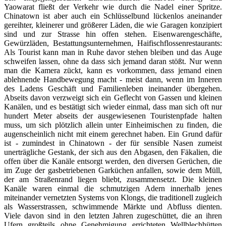
Yaowarat fließt der Verkehr wie durch die Nadel einer Spritze.
Chinatown ist aber auch ein Schlüsselbund lückenlos aneinander
gereihter, kleinerer und größerer Läden, die wie Garagen konzipiert
sind und zur Strasse hin offen stehen. Eisenwarengeschäfte,
Gewürzläden, Bestattungsunternehmen, Haifischflossenrestaurants:
Als Tourist kann man in Ruhe davor stehen bleiben und das Auge
schweifen lassen, ohne da dass sich jemand daran stößt. Nur wenn
man die Kamera zückt, kann es vorkommen, dass jemand einen
ablehnende Handbewegung macht - meist dann, wenn im Inneren
des Ladens Geschäft und Familienleben ineinander übergehen.
Abseits davon verzweigt sich ein Geflecht von Gassen und kleinen
Kanälen, und es bestätigt sich wieder einmal, dass man sich oft nur
hundert Meter abseits der ausgewiesenen Touristenpfade halten
muss, um sich plötzlich allein unter Einheimischen zu finden, die
augenscheinlich nicht mit einem gerechnet haben. Ein Grund dafür
ist - zumindest in Chinatown - der für sensible Nasen zumeist
unerträgliche Gestank, der sich aus den Abgasen, den Fäkalien, die
offen über die Kanäle entsorgt werden, den diversen Gerüchen, die
im Zuge der gasbetriebenen Garküchen anfallen, sowie dem Müll,
der am Straßenrand liegen bliebt, zusammensetzt. Die kleinen
Kanäle waren einmal die schmutzigen Adern innerhalb jenes
miteinander vernetzten Systems von Klongs, die traditionell zugleich
als Wasserstrassen, schwimmende Märkte und Abfluss dienten.
Viele davon sind in den letzten Jahren zugeschüttet, die an ihren
Ufern großteils ohne Genehmigung errichteten Wellblechhütten