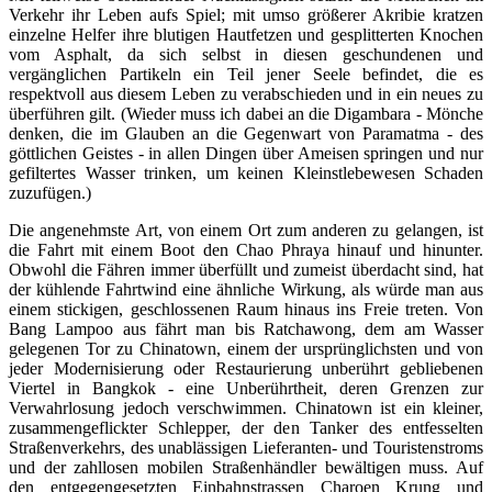
Verkehr ihr Leben aufs Spiel; mit umso größerer Akribie kratzen
einzelne Helfer ihre blutigen Hautfetzen und gesplitterten Knochen
vom Asphalt, da sich selbst in diesen geschundenen und
vergänglichen Partikeln ein Teil jener Seele befindet, die es
respektvoll aus diesem Leben zu verabschieden und in ein neues zu
überführen gilt. (Wieder muss ich dabei an die Digambara - Mönche
denken, die im Glauben an die Gegenwart von Paramatma - des
göttlichen Geistes - in allen Dingen über Ameisen springen und nur
gefiltertes Wasser trinken, um keinen Kleinstlebewesen Schaden
zuzufügen.)
Die angenehmste Art, von einem Ort zum anderen zu gelangen, ist
die Fahrt mit einem Boot den Chao Phraya hinauf und hinunter.
Obwohl die Fähren immer überfüllt und zumeist überdacht sind, hat
der kühlende Fahrtwind eine ähnliche Wirkung, als würde man aus
einem stickigen, geschlossenen Raum hinaus ins Freie treten. Von
Bang Lampoo aus fährt man bis Ratchawong, dem am Wasser
gelegenen Tor zu Chinatown, einem der ursprünglichsten und von
jeder Modernisierung oder Restaurierung unberührt gebliebenen
Viertel in Bangkok - eine Unberührtheit, deren Grenzen zur
Verwahrlosung jedoch verschwimmen. Chinatown ist ein kleiner,
zusammengeflickter Schlepper, der den Tanker des entfesselten
Straßenverkehrs, des unablässigen Lieferanten- und Touristenstroms
und der zahllosen mobilen Straßenhändler bewältigen muss. Auf
den entgegengesetzten Einbahnstrassen Charoen Krung und