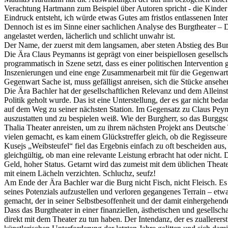
Verachtung Hartmann zum Beispiel über Autoren spricht - die Kinder 
Eindruck entsteht, ich würde etwas Gutes am fristlos entlassenen Inte
Dennoch ist es im Sinne einer sachlichen Analyse des Burgtheater – 
angelastet werden, lächerlich und schlicht unwahr ist.
Der Name, der zuerst mit dem langsamen, aber steten Abstieg des Burg
Die Ära Claus Peymanns ist geprägt von einer beispiellosen gesellsch
programmatisch in Szene setzt, dass es einer politischen Intervention
Inszenierungen und eine enge Zusammenarbeit mit für die Gegenwart p
Gegenwart Sache ist, muss gefälligst anreisen, sich die Stücke anse
Die Ära Bachler hat der gesellschaftlichen Relevanz und dem Alleins
Politik geholt wurde. Das ist eine Unterstellung, der es gar nicht be
auf dem Weg zu seiner nächsten Station. Im Gegensatz zu Claus Peyma
auszustatten und zu bespielen weiß. Wie der Burgherr, so das Burggs
Thalia Theater anreisten, um zu ihrem nächsten Projekt ans Deutsch
vielen gemacht, es kam einem Glückstreffer gleich, ob die Regisseure
Kusejs „Weibsteufel“ fiel das Ergebnis einfach zu oft bescheiden aus,
gleichgültig, ob man eine relevante Leistung erbracht hat oder nicht
Geld, hoher Status. Getarnt wird das zumeist mit dem üblichen Theate
mit einem Lächeln verzichten. Schluchz, seufz!
Am Ende der Ära Bachler war die Burg nicht Fisch, nicht Fleisch. Es 
seines Potenzials aufzustellen und verloren gegangenes Terrain – 
gemacht, der in seiner Selbstbesoffenheit und der damit einhergehende
Dass das Burgtheater in einer finanziellen, ästhetischen und gesellsc
direkt mit dem Theater zu tun haben. Der Intendanz, der es zuallerers