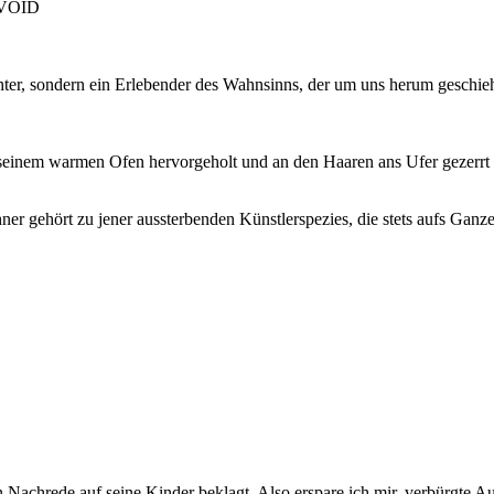
, VOID
chter, sondern ein Erlebender des Wahnsinns, der um uns herum geschi
seinem warmen Ofen hervorgeholt und an den Haaren ans Ufer gezerrt u
chner gehört zu jener aussterbenden Künstlerspezies, die stets aufs Ga
achrede auf seine Kinder beklagt. Also erspare ich mir, verbürgte Aus