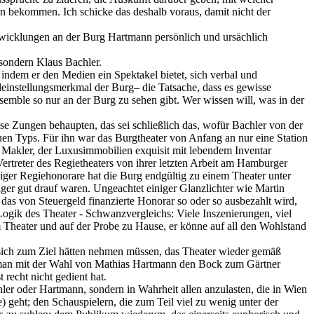
en bekommen. Ich schicke das deshalb voraus, damit nicht der
ntwicklungen an der Burg Hartmann persönlich und ursächlich
 sondern Klaus Bachler.
 indem er den Medien ein Spektakel bietet, sich verbal und
lleinstellungsmerkmal der Burg– die Tatsache, dass es gewisse
emble so nur an der Burg zu sehen gibt. Wer wissen will, was in der
e Zungen behaupten, das sei schließlich das, wofür Bachler von der
neuen Typs. Für ihn war das Burgtheater von Anfang an nur eine Station
r Makler, der Luxusimmobilien exquisit mit lebendem Inventar
rtreter des Regietheaters von ihrer letzten Arbeit am Hamburger
iger Regiehonorare hat die Burg endgültig zu einem Theater unter
iger gut drauf waren. Ungeachtet einiger Glanzlichter wie Martin
 das von Steuergeld finanzierte Honorar so oder so ausbezahlt wird,
Logik des Theater - Schwanzvergleichs: Viele Inszenierungen, viel
m Theater und auf der Probe zu Hause, er könne auf all den Wohlstand
ie sich zum Ziel hätten nehmen müssen, das Theater wieder gemäß
t man mit der Wahl von Mathias Hartmann den Bock zum Gärtner
 recht nicht gedient hat.
chler oder Hartmann, sondern in Wahrheit allen anzulasten, die in Wien
e) geht; den Schauspielern, die zum Teil viel zu wenig unter der