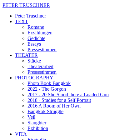
PETER TRUSCHNER
Peter Truschner
TEXT
Romane
Erzählungen
Gedichte
Essays
Pressestimmen
THEATER
Stücke
Theaterarbeit
Pressestimmen
PHOTOGRAPHY
Photo Book Bangkok
2022 - The Gorgon
2017 - 20 She Stood there a Loaded Gun
2018 - Studies for a Self Portrait
2016 A Room of Her Own
Bangkok Struggle
Veil
Slaughter
Exhibition
VITA
Biografie