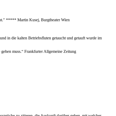
eht." ***** Martin Kusej, Burgtheater Wien
nd in die kalten Betriebsfluten getaucht und getauft wurde im
nze gehen muss.“ Frankfurter Allgemeine Zeitung
sprüche zu zitieren, die Auskunft darüber geben, mit welcher