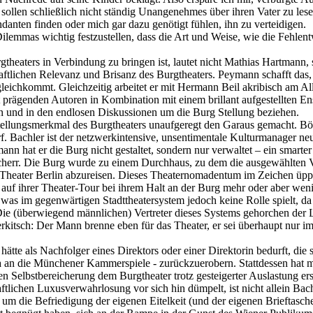
sollen schließlich nicht ständig Unangenehmes über ihren Vater zu les
ndanten finden oder mich gar dazu genötigt fühlen, ihn zu verteidigen.
Dilemmas wichtig festzustellen, dass die Art und Weise, wie die Fehle
theaters in Verbindung zu bringen ist, lautet nicht Mathias Hartmann,
aftlichen Relevanz und Brisanz des Burgtheaters. Peymann schafft das,
 gleichkommt. Gleichzeitig arbeitet er mit Hermann Beil akribisch am A
rägenden Autoren in Kombination mit einem brillant aufgestellten Ens
hen und in den endlosen Diskussionen um die Burg Stellung beziehen.
tellungsmerkmal des Burgtheaters unaufgeregt den Garaus gemacht. Bös
darf. Bachler ist der netzwerkintensive, unsentimentale Kulturmanager 
nn hat er die Burg nicht gestaltet, sondern nur verwaltet – ein smarte
cherr. Die Burg wurde zu einem Durchhaus, zu dem die ausgewählten Ve
e Theater Berlin abzureisen. Dieses Theaternomadentum im Zeichen üpp
 auf ihrer Theater-Tour bei ihrem Halt an der Burg mehr oder aber wen
 was im gegenwärtigen Stadttheatersystem jedoch keine Rolle spielt, da
. Die (überwiegend männlichen) Vertreter dieses Systems gehorchen der 
rkitsch: Der Mann brenne eben für das Theater, er sei überhaupt nur i
hätte als Nachfolger eines Direktors oder einer Direktorin bedurft, d
etwa an die Münchener Kammerspiele - zurückzuerobern. Stattdessen ha
n Selbstbereicherung dem Burgtheater trotz gesteigerter Auslastung erst
haftlichen Luxusverwahrlosung vor sich hin dümpelt, ist nicht allein Ba
t um die Befriedigung der eigenen Eitelkeit (und der eigenen Brieftasch