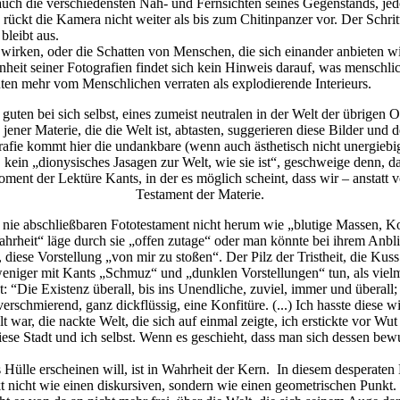
uch die verschiedensten Nah- und Fernsichten seines Gegenstands, jed
ückt die Kamera nicht weiter als bis zum Chitinpanzer vor. Der Schrit
leibt aus.
n wirken, oder die Schatten von Menschen, die sich einander anbieten 
heit seiner Fotografien findet sich kein Hinweis darauf, was menschlich
ten mehr vom Menschlichen verraten als explodierende Interieurs.
guten bei sich selbst, eines zumeist neutralen in der Welt der übrigen 
ener Materie, die die Welt ist, abtasten, suggerieren diese Bilder und
ie kommt hier die undankbare (wenn auch ästhetisch nicht unergiebige
, kein „dionysisches Jasagen zur Welt, wie sie ist“, geschweige denn, 
Moment der Lektüre Kants, in der es möglich scheint, dass wir – anstat
Testament der Materie.
da nie abschließbaren Fototestament nicht herum wie „blutige Massen,
hrheit“ läge durch sie „offen zutage“ oder man könnte bei ihrem Anbl
t, diese Vorstellung „von mir zu stoßen“. Der Pilz der Tristheit, die Kus
niger mit Kants „Schmuz“ und „dunklen Vorstellungen“ tun, als vielm
: “Die Existenz überall, bis ins Unendliche, zuviel, immer und überall;
verschmierend, ganz dickflüssig, eine Konfitüre. (...) Ich hasste dies
lt war, die nackte Welt, die sich auf einmal zeigte, ich erstickte vor Wu
diese Stadt und ich selbst. Wenn es geschieht, dass man sich dessen be
Hülle erscheinen will, ist in Wahrheit der Kern. In diesem desperaten
 nicht wie einen diskursiven, sondern wie einen geometrischen Punkt. D