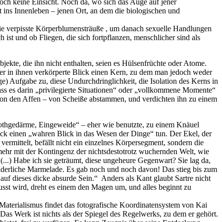
och keine Einsicht. Noch da, wo sich das Auge auf jener
t ins Innenleben – jenen Ort, an dem die biologischen und
wie verpisste Körperblumensträuße , um danach sexuelle Handlungen
 ist und ob Fliegen, die sich fortpflanzen, menschlicher sind als
Objekte, die ihn nicht enthalten, seien es Hülsenfrüchte oder Atome.
 der in ihnen verkörperte Blick einen Kern, zu dem man jedoch weder
) Aufgabe zu, diese Undurchdringlichkeit, die Isolation des Kerns in
dass es darin „privilegierte Situationen“ oder „vollkommene Momente“
t von den Affen – von Scheiße abstammen, und verdichten ihn zu einem
 Kothgedärme, Eingeweide“ – eher wie benutzte, zu einem Knäuel
ick einen „wahren Blick in das Wesen der Dinge“ tun. Der Ekel, der
s vermittelt, befällt nicht ein einzelnes Körpersegment, sondern die
ehr mit der Kontingenz der nichtsdestotrotz wuchernden Welt, wie
 (...) Habe ich sie geträumt, diese ungeheure Gegenwart? Sie lag da,
e widerliche Marmelade. Es gab noch und noch davon! Das stieg bis zum
t auf dieses dicke absurde Sein.“ Anders als Kant glaubt Sartre nicht
wusst wird, dreht es einem den Magen um, und alles beginnt zu
 Materialismus findet das fotografische Koordinatensystem von Kai
as Werk ist nichts als der Spiegel des Regelwerks, zu dem er gehört.