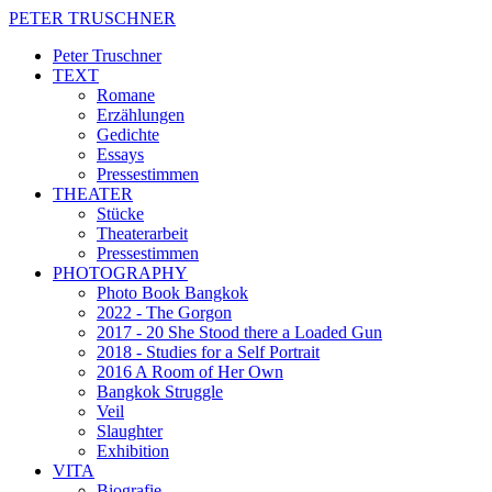
PETER TRUSCHNER
Peter Truschner
TEXT
Romane
Erzählungen
Gedichte
Essays
Pressestimmen
THEATER
Stücke
Theaterarbeit
Pressestimmen
PHOTOGRAPHY
Photo Book Bangkok
2022 - The Gorgon
2017 - 20 She Stood there a Loaded Gun
2018 - Studies for a Self Portrait
2016 A Room of Her Own
Bangkok Struggle
Veil
Slaughter
Exhibition
VITA
Biografie