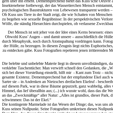
gern über ihn erhebt. Dementsprechend bietet das Kuss’sche Oeuvre a
Insektenebene fortbewegt, der das Wassertierchen Mensch entstammt, r
psychologischen Baustrukturen von Lebewesen transparent werden – b
Ob Kuss uns Tiere in der Stadt zeigt, die wie Schatten von Mensche
zu begehen wie sexuelle Begräbnisse: In der perspektivischen Verloren
Wölfe, die ständig Hierarchien durchspielen, ob verlassene Zweckbau
Der Mensch ist seit jeher von der Idee eines Kerns besessen: eines 
Obwohl Kuss’ Augen – und damit unsere – ausschließlich die Hülle j
durch Metaphysik, noch durch Atomspaltung vordringen kann. Fotograf
der Hülle, zu bezeugen. In diesem Zeugnis liegt nichts Euphorisches
zu entdecken gäbe. Kuss Fotografien repetieren jenen irritierenden 
Die belebte und unbelebte Materie liegt in diesem unvollständigen, 
verklebte Taschentücher. Man verwirft schnell den Gedanken, die „Wa
sich bei dieser Vorstellung einstellt, hilft mir - Kant zum Trotz – nich
gesamte Existenz. Dementsprechend hat der empfundene Ekel auch we
Sartre sie – in Andenken an Nietzsches dreifachen Ekelruf - beschreibt
auf diesem Park, war in diese Bäume gepurzelt, ganz wabbelig, alles 
Himmel, das lief überallhin aus; (...) ich wusste wohl, dass das die We
an das „Zweckmäßige“ aller Natur: „Alles ist grundlos, dieser Park, 
schwimmen: Das ist der Ekel.“
Die kontingente Marmelade ist das Wesen der Dinge; das, was uns als 
Kuss seinen Nullpunkt. Seine Fotografien umkreisen diesen Nullpunkt