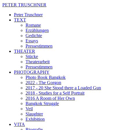
PETER TRUSCHNER
Peter Truschner
TEXT
Romane
Erzählungen
Gedichte
Essays
Pressestimmen
THEATER
Stücke
Theaterarbeit
Pressestimmen
PHOTOGRAPHY
Photo Book Bangkok
2022 - The Gorgon
2017 - 20 She Stood there a Loaded Gun
2018 - Studies for a Self Portrait
2016 A Room of Her Own
Bangkok Struggle
Veil
Slaughter
Exhibition
VITA
Biografie